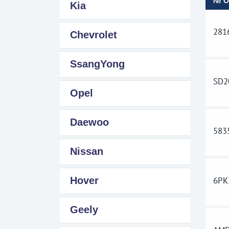
№ 
Kia
281
Chevrolet
SsangYong
SD2
Opel
Daewoo
583
Nissan
Hover
6PK
Geely