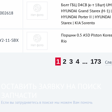
Болт ГБЦ D4CB (к-т 18шт) UM
HYUNDAI Grand Starex (H-1) |
002618
HYUNDAI Porter II | HYUNDAI
Starex | KIA Sorento
Поршни 0.5 A5D Piston Korea
Y2-11-SBX
Rio
1
2
3
4
...
173
Сле
ОСТАВИТЬ ЗАЯВКУ НА ПОИСК
ЗАПЧАСТИ
Если вы затрудняетесь в поиске мы можем Вам помочь