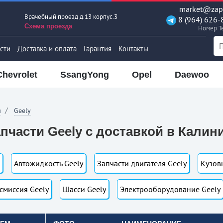
market@zapt
Врачебный проезд д.13 корпус.3
8 (964) 626-
Схема проезда
Номер T
сти
Доставка и оплата
Гарантия
Контакты
Chevrolet
SsangYong
Opel
Daewoo
я
Geely
пчасти Geely с доставкой в Калин
Автожидкость Geely
Запчасти двигателя Geely
Кузов
смиссия Geely
Шасси Geely
Электрооборудование Geely