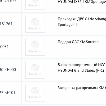
30-C5100
HYUNDAI IX35 | KIA Sportage 
Прокладки ДВС G4NA Arirang
181264
Sportage III
Поддон ДВС KIA Sorento
0051
Бачок расширительный HCC
30-4H000
HYUNDAI Grand Starex (H-1)
Звездочка распредвала KIA 
22-3E101