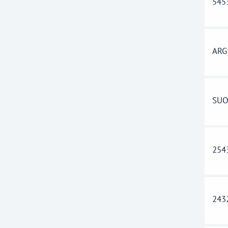
545
ARG
SUO
254
243