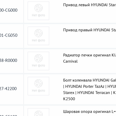
Привод левый HYUNDAI Star
00-CG000
Привод правый HYUNDAI Sta
01-CG050
Радиатор печки оригинал KI
38-R0000
Carnival
Болт коленвала HYUNDAI Gal
| HYUNDAI Porter TazAz | HY
27-42200
Starex | HYUNDAI Terracan | K
K2500
Шаровая опора оригинал L