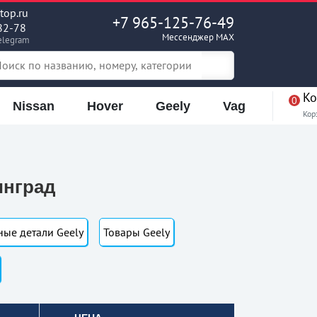
op.ru
+7 965-125-76-49
82-78
Мессенджер MAX
elegram
Ко
0
Nissan
Hover
Geely
Vag
Кор
инград
ные детали Geely
Товары Geely