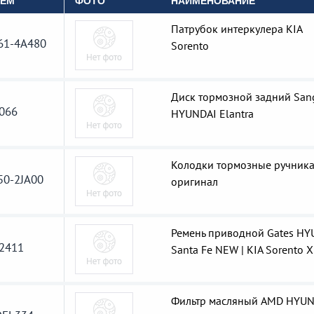
OEM
ФОТО
НАИМЕНОВАНИЕ
Патрубок интеркулера KIA
61-4A480
Sorento
Диск тормозной задний San
066
HYUNDAI Elantra
Колодки тормозные ручник
50-2JA00
оригинал
Ремень приводной Gates HY
2411
Santa Fe NEW | KIA Sorento 
Фильтр масляный AMD HYUN