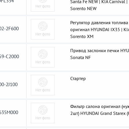
FL334
Santa Fe NEW | KIA Carnival |
Sorento NEW
Регулятор давления топлива
02-2F600
оригинал HYUNDAI IX35 | KI
Sorento XM
Привод заслонки печки HY
59-C2000
Sonata NF
Стартер
00-2J100
Фильтр салона оригинал (ну
635M000
2шт) HYUNDAI Grand Starex (