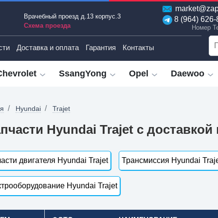
market@zap
Врачебный проезд д.13 корпус.3
8 (964) 626-
Схема проезда
Номер T
сти
Доставка и оплата
Гарантия
Контакты
Chevrolet
SsangYong
Opel
Daewoo
ая
Hyundai
Trajet
пчасти Hyundai Trajet с доставкой
асти двигателя Hyundai Trajet
Трансмиссия Hyundai Traj
трооборудование Hyundai Trajet