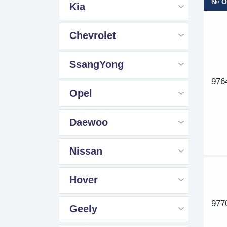
№ 
Kia
Chevrolet
SsangYong
976
Opel
Daewoo
Nissan
Hover
977
Geely