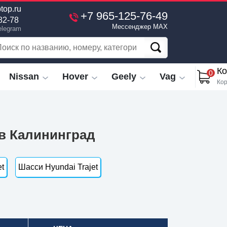
top.ru
+7 965-125-76-49
82-78
Мессенджер MAX
elegram
Ко
0
Nissan
Hover
Geely
Vag
Кор
 в Калининград
et
Шасси Hyundai Trajet