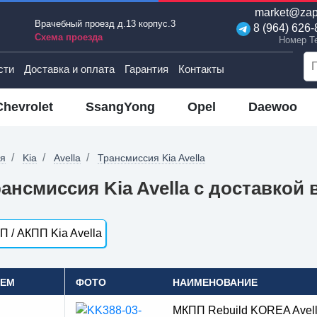
market@zap
Врачебный проезд д.13 корпус.3
8 (964) 626-
Схема проезда
Номер T
сти
Доставка и оплата
Гарантия
Контакты
Chevrolet
SsangYong
Opel
Daewoo
ая
Kia
Avella
Трансмиссия Kia Avella
ансмиссия Kia Avella с доставкой
 / АКПП Kia Avella
OEM
ФОТО
НАИМЕНОВАНИЕ
МКПП Rebuild KOREA Avel