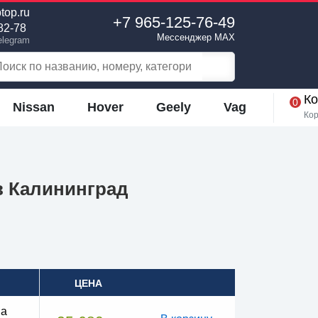
top.ru
+7 965-125-76-49
82-78
Мессенджер MAX
elegram
Ко
0
Nissan
Hover
Geely
Vag
Кор
 в Калининград
ЦЕНА
la