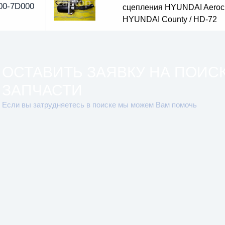
00-7D000
сцепления HYUNDAI Aerocit
HYUNDAI County / HD-72
ОСТАВИТЬ ЗАЯВКУ НА ПОИС
ЗАПЧАСТИ
Если вы затрудняетесь в поиске мы можем Вам помочь