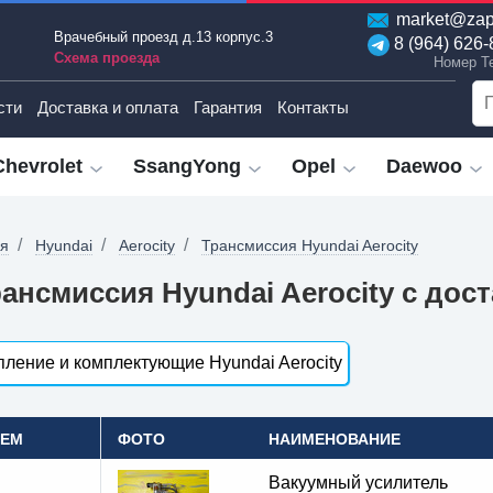
market@zap
Врачебный проезд д.13 корпус.3
8 (964) 626-
Схема проезда
Номер T
сти
Доставка и оплата
Гарантия
Контакты
Chevrolet
SsangYong
Opel
Daewoo
ая
Hyundai
Aerocity
Трансмиссия Hyundai Aerocity
ансмиссия Hyundai Aerocity с дос
ление и комплектующие Hyundai Aerocity
OEM
ФОТО
НАИМЕНОВАНИЕ
Вакуумный усилитель