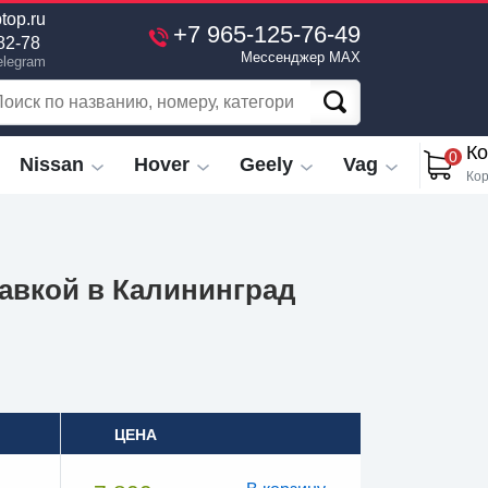
top.ru
+7 965-125-76-49
82-78
Мессенджер MAX
elegram
Ко
0
Nissan
Hover
Geely
Vag
Кор
тавкой в Калининград
ЦЕНА