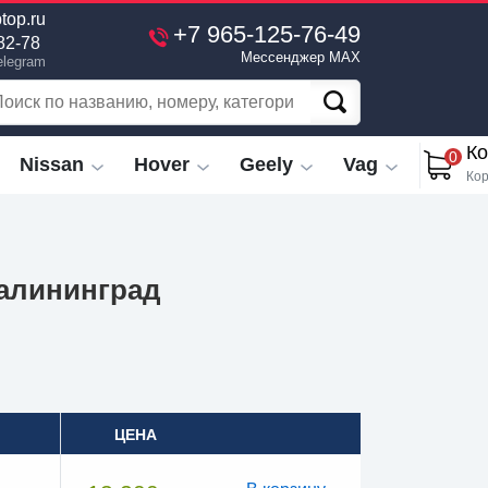
top.ru
+7 965-125-76-49
82-78
Мессенджер MAX
elegram
Ко
0
Nissan
Hover
Geely
Vag
Кор
Калининград
ЦЕНА