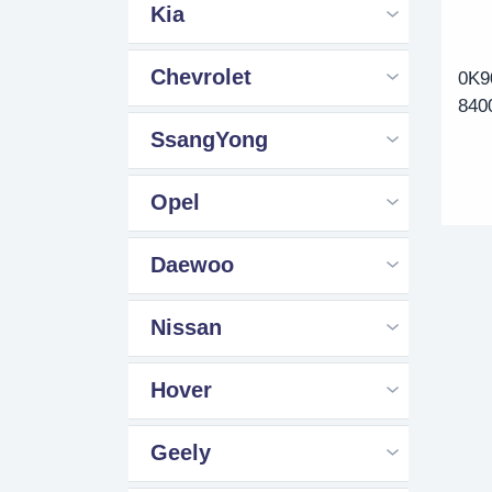
Kia
Chevrolet
0K9
840
SsangYong
Opel
Daewoo
Nissan
Hover
Geely