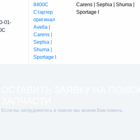
Carens | Sephia | Shuma |
Sportage I
0-01-
0C
ОСТАВИТЬ ЗАЯВКУ НА ПОИС
ЗАПЧАСТИ
Если вы затрудняетесь в поиске мы можем Вам помочь