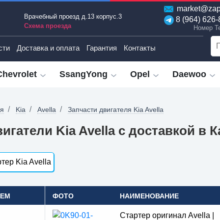
market@zap
Врачебный проезд д.13 корпус.3
8 (964) 626-
Схема проезда
Номер T
сти
Доставка и оплата
Гарантия
Контакты
Chevrolet
SsangYong
Opel
Daewoo
ая
Kia
Avella
Запчасти двигателя Kia Avella
игатели Kia Avella с доставкой в 
тер Kia Avella
OEM
ФОТО
НАИМЕНОВАНИЕ
Стартер оригинал Avella |