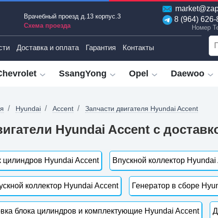
market@zap
Врачебный проезд д.13 корпус.3
8 (964) 626-
Схема проезда
Номер T
сти
Доставка и оплата
Гарантия
Контакты
Chevrolet
SsangYong
Opel
Daewoo
ая
Hyundai
Accent
Запчасти двигателя Hyundai Accent
игатели Hyundai Accent с доставк
 цилиндров Hyundai Accent
Впускной коллектор Hyundai 
скной коллектор Hyundai Accent
Генератор в сборе Hyun
вка блока цилиндров и комплектующие Hyundai Accent
Д