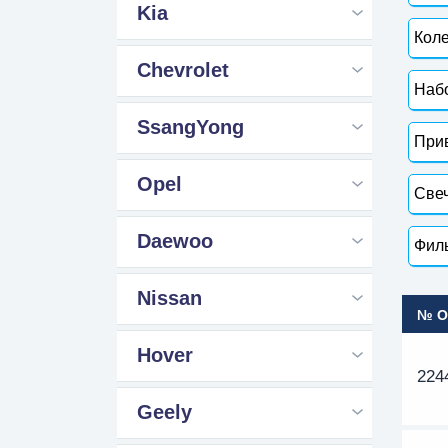
Kia
Коле
Chevrolet
Набо
SsangYong
Прив
Opel
Свеч
Daewoo
Филь
Nissan
№ 
Hover
224
Geely