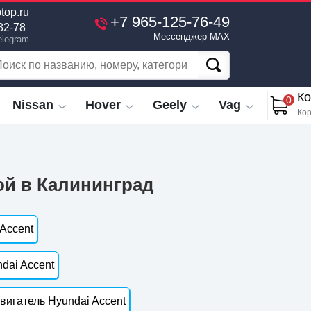
top.ru
+7 965-125-76-49
82-78
Мессенджер MAX
elegram
Ко
0
Nissan
Hover
Geely
Vag
Кор
ой в Калининград
Accent
dai Accent
вигатель Hyundai Accent