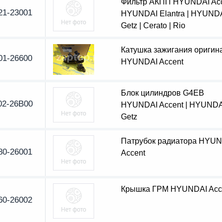
Фильтр АКПП HYUNDAI Acc
21-23001
HYUNDAI Elantra | HYUND
Getz | Cerato | Rio
Катушка зажигания оригин
01-26600
HYUNDAI Accent
Блок цилиндров G4EB
02-26B00
HYUNDAI Accent | HYUNDA
Getz
Патрубок радиатора HYU
80-26001
Accent
Крышка ГРМ HYUNDAI Acc
60-26002