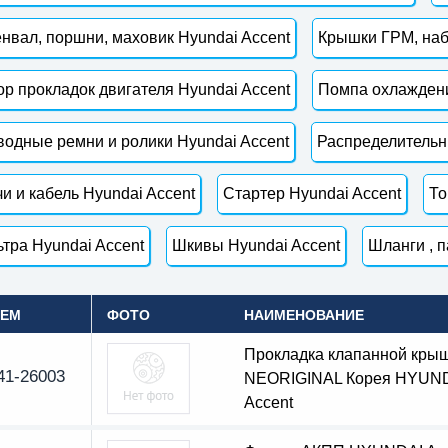
нвал, поршни, маховик Hyundai Accent
Крышки ГРМ, наб
р прокладок двигателя Hyundai Accent
Помпа охлаждени
одные ремни и ролики Hyundai Accent
Распределительн
и и кабель Hyundai Accent
Стартер Hyundai Accent
То
тра Hyundai Accent
Шкивы Hyundai Accent
Шланги , п
OEM
ФОТО
НАИМЕНОВАНИЕ
Прокладка клапанной кры
41-26003
NEORIGINAL Корея HYUN
Accent