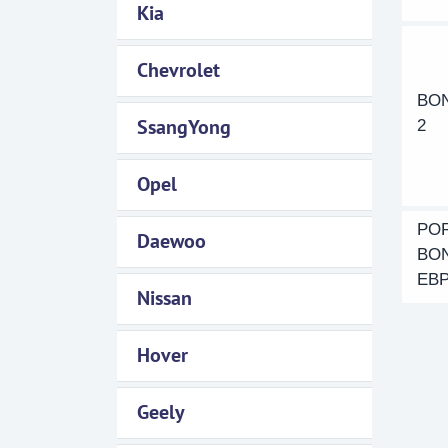
Kia
Chevrolet
BO
SsangYong
2
Opel
PO
Daewoo
BO
ЕВР
Nissan
Hover
Geely