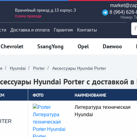
market@zap
Врачебный проезд д.13 корпус.3
8 (964) 626-
Схема проезда
Номер T
сти
Доставка и оплата
Гарантия
Контакты
Chevrolet
SsangYong
Opel
Daewoo
ая
Hyundai
Porter
Аксессуары Hyundai Porter
сессуары Hyundai Porter с доставкой 
EM
ФОТО
НАИМЕНОВАНИЕ
Литература техническая
Hyundai
RTER