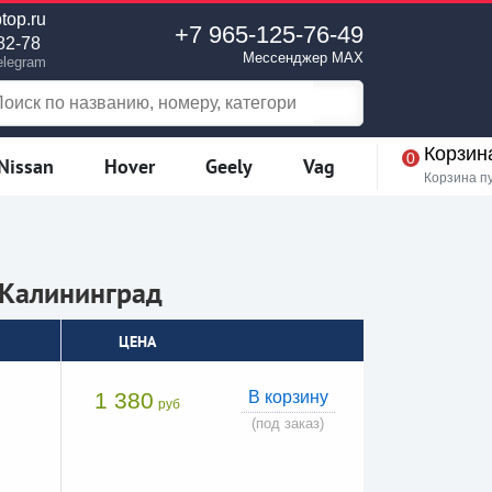
top.ru
+7 965-125-76-49
82-78
Мессенджер MAX
elegram
Корзин
0
Nissan
Hover
Geely
Vag
Корзина п
в Калининград
ЦЕНА
1 380
В корзину
руб
(под заказ)